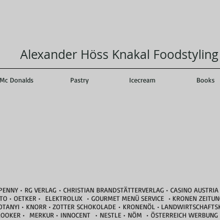
 Höss Knakal Foodstyling
Mc Donalds
Pastry
Icecream
Books
PENNY • RG VERLAG • CHRISTIAN BRANDSTÄTTERVERLAG • CASINO AUSTRIA
STO • OETKER • ELEKTROLUX • GOURMET MENÜ SERVICE • KRONEN ZEITUNG
 KOTANYI • KNORR • ZOTTER SCHOKOLADE • KRONENÖL • LANDWIRTSCHAF
OKER • MERKUR • INNOCENT • NESTLE • NÖM • ÖSTERREICH WERBUNG 