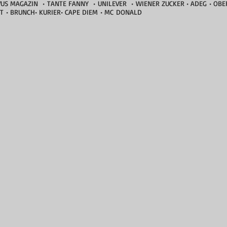
VUS MAGAZIN • TANTE FANNY • UNILEVER • WIENER ZUCKER • ADEG • OBE
T • BRUNCH• KURIER• CAPE DIEM • MC DONALD