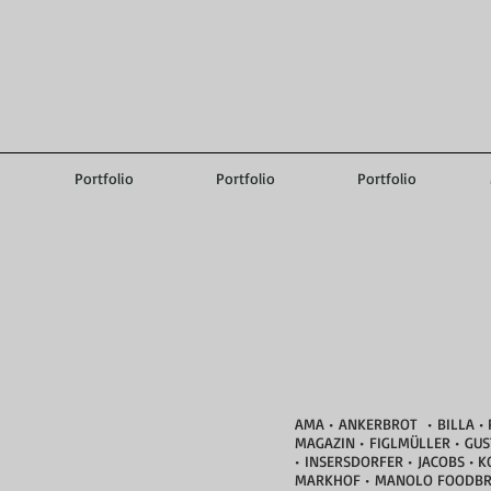
Alexander
Portfolio
Portfolio
Portfolio
AMA • ANKERBROT • BILLA • 
MAGAZIN • FIGLMÜLLER • GU
• INSERSDORFER • JACOBS •
MARKHOF • MANOLO FOODBRO